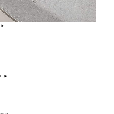
die
n je