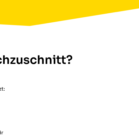
chzuschnitt?
t:
ir