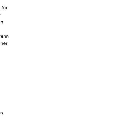
 für
r
en
wenn
iner
en