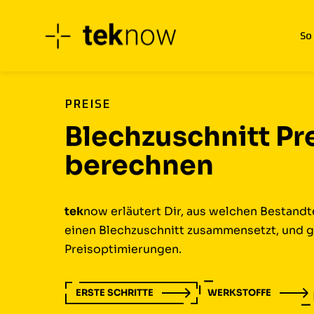
So
Zum
Inhalt
springen
PREISE
Blechzuschnitt Pr
berechnen
tek
now erläutert Dir, aus welchen Bestandte
einen Blechzuschnitt zusammensetzt, und gi
Preisoptimierungen.
ERSTE SCHRITTE
WERKSTOFFE