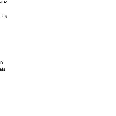
Ganz
stig
en
als